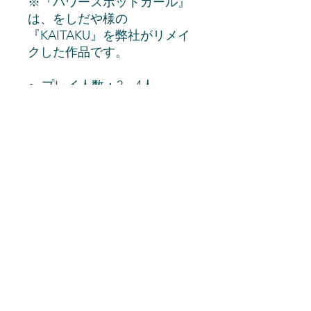
※『パワースポットガール』
は、をしだや様の
『KAITAKU』を弊社がリメイ
クした作品です。
プレイ人数：2～4人
プレイ時間：15分
対象年齢：6歳以上
商品情報
【 内容物 】
返品・返金ポリシー
ゲームシート50枚綴り1冊
※『パワースポットガール』を遊ぶに
は別途、筆記用具（鉛筆やボールペン
不良品またはご注文と異なる商品が到
商品の配送について
など）とサイコロ１個（六面体）が必
着した場合、ご要望に応じて、早急に
要です。
返品または交換いたします。
※お客様都合による返品・交換の場合
送料（必要金額）
は、未開封・未使用の物に限ります。
日本国内への発送にかかる送料は、以